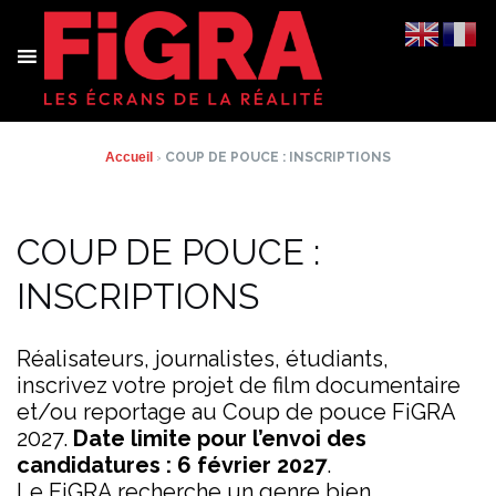
Aller
au
contenu
Accueil
›
COUP DE POUCE : INSCRIPTIONS
COUP DE POUCE :
INSCRIPTIONS
Réalisateurs, journalistes, étudiants,
inscrivez votre projet de film documentaire
et/ou reportage au Coup de pouce FiGRA
2027.
Date limite pour l’envoi des
candidatures : 6 février 2027
.
Le FiGRA recherche un genre bien