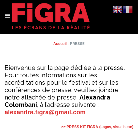
Aller
au
contenu
Accueil
›
PRESSE
Bienvenue sur la page dédiée à la presse.
Pour toutes informations sur les
accréditations pour le festival et sur les
conférences de presse, veuillez joindre
notre attachée de presse,
Alexandra
Colombani
, à l’adresse suivante :
alexandra.figra@gmail.com
>> PRESS KIT FIGRA (Logos, visuels etc)