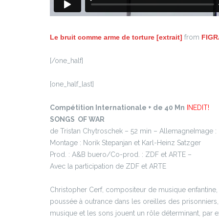
Le bruit comme arme de torture [extrait]
from
FIGR
[/one_half]
[one_half_last]
Compétition Internationale + de 40 Mn
INEDIT!
SONGS OF WAR
de Tristan Chytroschek – 52 min – AllemagneImage : 
Montage : Norik Stepanjan et Karl-Heinz Satzger
Prod. : A&B buero/Co-prod. : ZDF et ARTE –
Avec la participation de ZDF et ARTE
Christopher Cerf, compositeur de musique enfantine
poussée à outrance dans les oreilles des prisonniers
musique et les sons jouent un rôle déterminant, par 