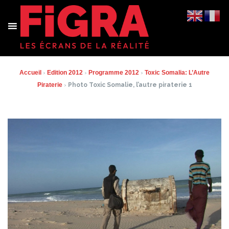
Aller
au
contenu
Accueil
›
Edition 2012
›
Programme 2012
›
Toxic Somalia: L’Autre
Piraterie
›
Photo Toxic Somalie, l’autre piraterie 1