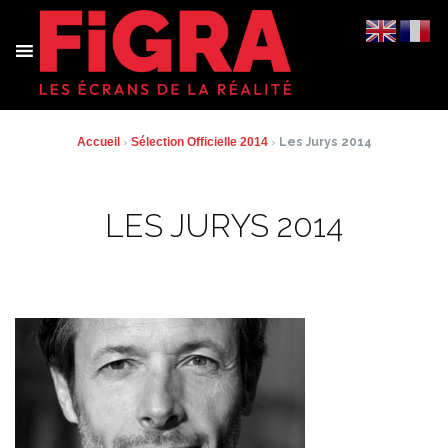
Aller
au
contenu
Accueil
›
Sélection Officielle 2014
›
Les Jurys 2014
LES JURYS 2014