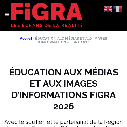
Aller
au
contenu
Accueil
›
ÉDUCATION AUX MÉDIAS ET AUX IMAGES
D’INFORMATIONS FiGRA 2026
ÉDUCATION AUX MÉDIAS
ET AUX IMAGES
D’INFORMATIONS FiGRA
2026
Avec le soutien et le partenariat de la Région