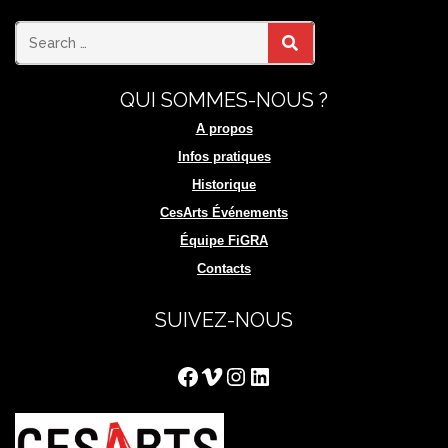
Search
SEARCH
QUI SOMMES-NOUS ?
for:
A propos
Infos pratiques
Historique
CesArts Événements
Équipe FiGRA
Contacts
SUIVEZ-NOUS
Facebook
Vimeo
Instagram
LinkedIn