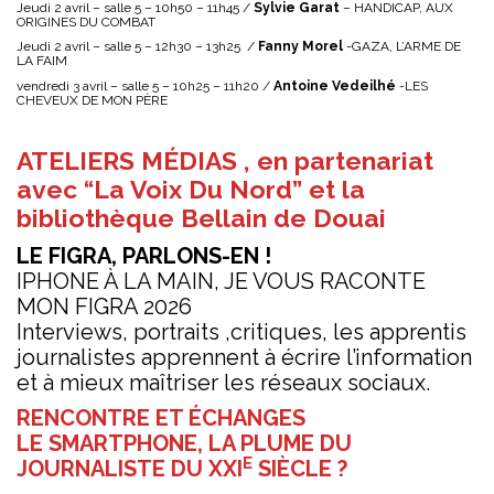
Jeudi 2 avril – salle 5 – 10h50 – 11h45 /
Sylvie Garat
– HANDICAP, AUX
ORIGINES DU COMBAT
Jeudi 2 avril – salle 5 – 12h30 – 13h25 /
Fanny Morel
-GAZA, L’ARME DE
LA FAIM
vendredi 3 avril – salle 5 – 10h25 – 11h20 /
Antoine Vedeilhé
-LES
CHEVEUX DE MON PÈRE
ATELIERS MÉDIAS , en partenariat
avec “La Voix Du Nord” et la
bibliothèque Bellain de Douai
LE FIGRA, PARLONS-EN !
IPHONE À LA MAIN, JE VOUS RACONTE
MON FIGRA 2026
Interviews, portraits ,critiques, les apprentis
journalistes apprennent à écrire l’information
et à mieux maîtriser les réseaux sociaux.
RENCONTRE ET ÉCHANGES
LE SMARTPHONE, LA PLUME DU
E
JOURNALISTE DU XXI
SIÈCLE ?