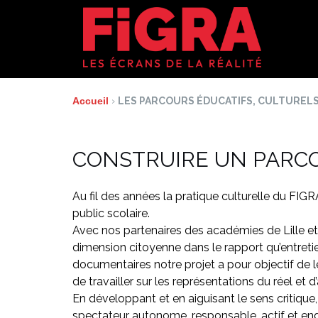
Aller
au
contenu
Accueil
›
LES PARCOURS ÉDUCATIFS, CULTURELS
CONSTRUIRE UN PARCO
Au fil des années la pratique culturelle du FI
public scolaire.
Avec nos partenaires des académies de Lille et
dimension citoyenne dans le rapport qu’entretie
documentaires notre projet a pour objectif de l
de travailler sur les représentations du réel e
En développant et en aiguisant le sens critique,
spectateur autonome, responsable, actif et en