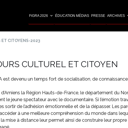
FiGRA 2026
ÉDUCATION MÉDIAS
PRESSE
ARCHIVES
 ET CITOYENS-2023
URS CULTUREL ET CITOYEN
GRA est devenu un temps fort de socialisation, de connaissanc
 d’Amiens la Région Hauts-de-France, le département du Nord,
nt le jeune spectateur avec le documentaire. Si l’émotion tra
es sortir de l’adhésion émotionnelle et de la dépasser. Les p
t d’accéder à une meilleure compréhension du monde dans lequel
 la mise à distance leur permet ainsi de construire leur propre
gagé.