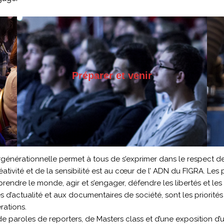
Préparer et venir
ergénérationnelle permet à tous de s’exprimer dans le respect d
réativité et de la sensibilité est au cœur de l’ ADN du FIGRA. Le
dre le monde, agir et s’engager, défendre les libertés et les dr
es d’actualité et aux documentaires de société, sont les priorit
rations.
paroles de reporters, de Masters class et d’une exposition d’u