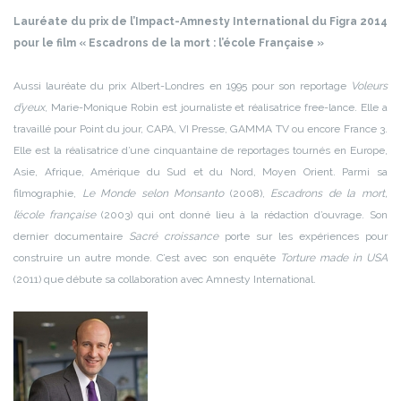
Lauréate du prix de l’Impact-Amnesty International du Figra 2014
pour le film « Escadrons de la mort : l’école Française »
Aussi lauréate du prix Albert-Londres en 1995 pour son reportage
Voleurs
d’yeux
, Marie-Monique Robin est journaliste et réalisatrice free-lance. Elle a
travaillé pour Point du jour, CAPA, VI Presse, GAMMA TV ou encore France 3.
Elle est la réalisatrice d’une cinquantaine de reportages tournés en Europe,
Asie, Afrique, Amérique du Sud et du Nord, Moyen Orient. Parmi sa
filmographie,
Le Monde selon Monsanto
(2008),
Escadrons de la mort,
l’école française
(2003) qui ont donné lieu à la rédaction d’ouvrage. Son
dernier documentaire
Sacré croissance
porte sur les expériences pour
construire un autre monde. C’est avec son enquête
Torture made in USA
(2011) que débute sa collaboration avec Amnesty International.