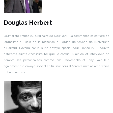
Douglas Herbert
Journaliste France 24. Originaire de New York, il a commencé sa carrière de
journaliste au sein de la rédaction du guide de voyage de l’université
d’Harvard. Devenu par la suite envoyé spécial pour France 24, il couvre
différents sujets d’actualité tel que le conflit Ukrainien et interviewe de
nombreuses personnalités comme Inna Shevchenko et Tony Blair. Il a
également été envoyé spécial en Russie pour différents médias américains
et britanniques.