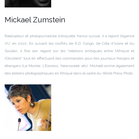
Mickael Zumstein
Réalisateur et photojournaliste d’enquête franco-suisse, il a rejoint l’Agence
VU’ en 2010. En suivant les conflits de R.D. Congo, de Côte d’Ivoire et du
Soudan, il fixe son regard sur les “relations ambiguës entre l’Afrique et
l’Occident” tout en effectuant des commandes pour des journaux français et
étrangers (Le Monde, L’Exoress, Newsweek etc). Michaël anime également
des ateliers photographiques en Afrique dans le cadre du World Press Photo.