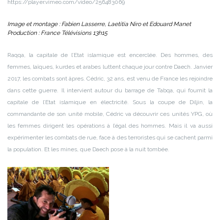
https://player.vimeo.com/video/256483069
Image et montage : Fabien Lasserre, Laetitia Niro et Edouard Manet
Production : France Télévisions 13h15
Raqqa, la capitale de l’Etat islamique est encerclée. Des hommes, des
femmes, laïques, kurdes et arabes luttent chaque jour contre Daech. Janvier
2017, les combats sont âpres. Cédric, 32 ans, est venu de France les rejoindre
dans cette guerre. Il intervient autour du barrage de Tabqa, qui fournit la
capitale de l’Etat islamique en électricité. Sous la coupe de Diljin, la
commandante de son unité mobile, Cédric va découvrir ces unités YPG, où
les femmes dirigent les opérations à l’égal des hommes. Mais il va aussi
expérimenter les combats de rue, face à des terroristes qui se cachent parmi
la population. Et les mines, que Daech pose à la nuit tombée.