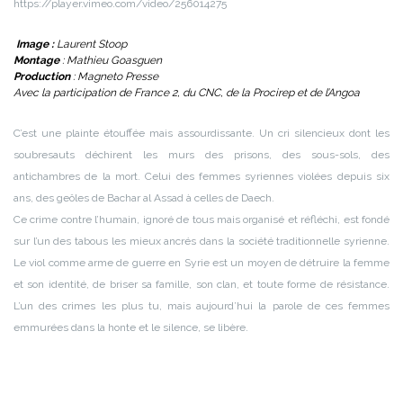
https://player.vimeo.com/video/256014275
Image :
Laurent Stoop
Montage
: Mathieu Goasguen
Production
: Magneto Presse
Avec la participation de France 2, du CNC, de la Procirep et de l’Angoa
C’est une plainte étouffée mais assourdissante. Un cri silencieux dont les
soubresauts déchirent les murs des prisons, des sous-sols, des
antichambres de la mort. Celui des femmes syriennes violées depuis six
ans, des geôles de Bachar al Assad à celles de Daech.
Ce crime contre l’humain, ignoré de tous mais organisé et réfléchi, est fondé
sur l’un des tabous les mieux ancrés dans la société traditionnelle syrienne.
Le viol comme arme de guerre en Syrie est un moyen de détruire la femme
et son identité, de briser sa famille, son clan, et toute forme de résistance.
L’un des crimes les plus tu, mais aujourd’hui la parole de ces femmes
emmurées dans la honte et le silence, se libère.