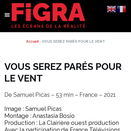
Aller
au
contenu
Accueil
›
VOUS SEREZ PARÉS POUR LE VENT
VOUS SEREZ PARÉS POUR
LE VENT
De Samuel Picas – 53 min – France – 2021
Image : Samuel Picas
Montage : Anastasia Bosio
Production : La Clairière ouest production
Avec la participation de France Télévisions,