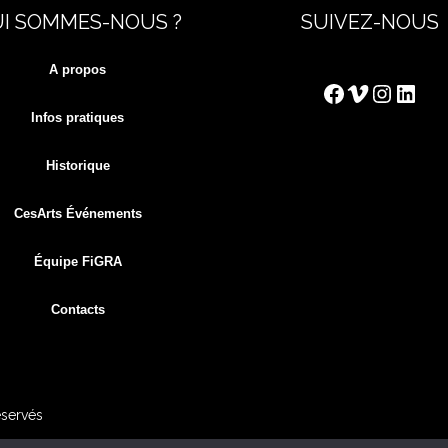
I SOMMES-NOUS ?
SUIVEZ-NOUS
A propos
Facebook
Vimeo
Instag
Link
Infos pratiques
Historique
CesArts Événements
Équipe FiGRA
Contacts
éservés