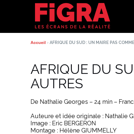
Aller
au
contenu
Accueil
›
AFRIQUE DU SUD : UN MAIRE PAS COMM
AFRIQUE DU SU
AUTRES
De Nathalie Georges – 24 min – Franc
Auteure et idée originale : Nathalie
Image : Eric BERGERON
Montage : Hélène GIUMMELLY