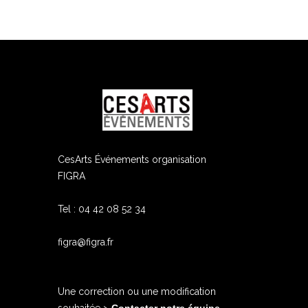
ram
edIn
CesArts Événements organisation
FIGRA
Tel : 04 42 08 52 34
figra@figra.fr
Une correction ou une modification
souhaitée >
Contacter notre équipe