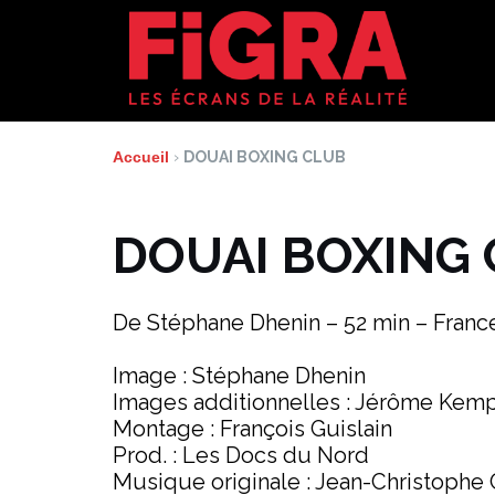
Aller
au
contenu
Accueil
›
DOUAI BOXING CLUB
DOUAI BOXING
De Stéphane Dhenin – 52 min – Franc
Image : Stéphane Dhenin
Images additionnelles : Jérôme Kemp
Montage : François Guislain
Prod. : Les Docs du Nord
Musique originale : Jean-Christophe