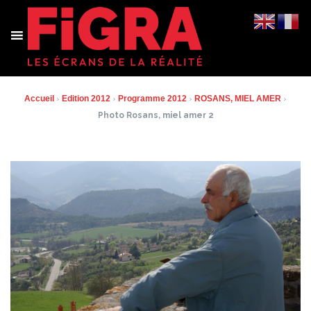
Aller
au
contenu
Accueil
›
Edition 2012
›
Programme 2012
›
ROSANS, MIEL AMER
›
Photo Rosans, miel amer 2