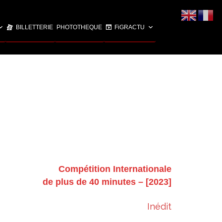
BILLETTERIE
PHOTOTHEQUE
FiGRACTU
C
ompétition Internationale
de plus de 40 minutes – [2023]
Inédit