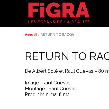
Aller
au
contenu
Accueil
›
RETURN TO RAQQA
RETURN TO RA
De Albert Solé et Raul Cuevas – 80 
Image : Raul Cuevas
Montage : Raul Cuevas
Prod. : Minimal films