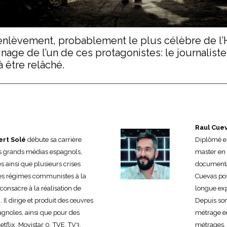
l’enlèvement, probablement le plus célèbre de l’H
ignage de l’un de ces protagonistes: le journalis
 être relâché.
Raul Cue
ert Solé
débute sa carrière
Diplômé en
s grands médias espagnols,
master en 
s ainsi que plusieurs crises
documentai
 des régimes communistes à la
Cuevas po
 consacre à la réalisation de
longue ex
Il dirige et produit des œuvres
Depuis son
gnoles, ainsi que pour des
métrage en 
flix, Movistar 0, TVE, TV3,
métrages, 