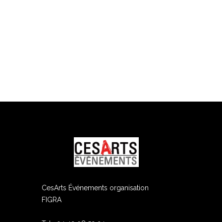
ram
edIn
CesArts Événements organisation
FIGRA