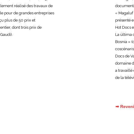
également réalisé des travaux de
documentai
le pour de grandes entreprises
« Magaluf 
eçu plus de 50 prix et
présenté e
tier, dont trois prix de
Hot Docs e
Gaudí).
La última 
Bosnia » (
coscénarist
Docs de Va
domaine de 
a travaill
de la télé
➡ Reveni