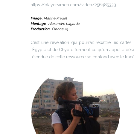
https://player.vimeo.com/video/256485333
Image
: Marine Pradel
Montage
: Alexandre Lagarde
Production
: France 24
C’est une révélation qui pourrait rebattre les cart
l’Égypte et de Chypre forment ce qu’on appelle déso
l’étendue de cette ressource se confond avec le tracé 