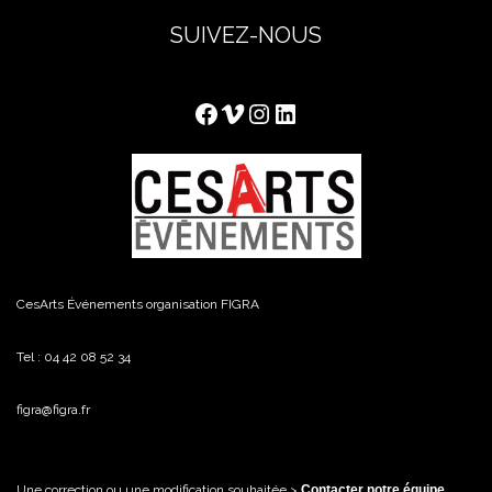
SUIVEZ-NOUS
Facebook
Vimeo
Instagram
LinkedIn
CesArts Événements organisation FIGRA
Tel : 04 42 08 52 34
figra@figra.fr
Une correction ou une modification souhaitée >
Contacter notre équipe