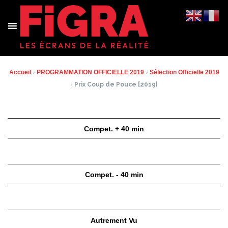
Aller
au
contenu
Accueil
›
PROGRAMMATION OFFICIELLE 2019
›
Sélection Officielle 2019
›
Prix Coup de Pouce [2019]
Compet. + 40 min
Compet. - 40 min
Autrement Vu