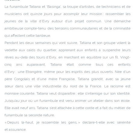
La funambule Tatiana et ‘Basinga’, sa troupe d’artistes, de techniciens et de
musiciens ont quinze jours pour accomplir leur mission : rassembler les
jeunes de la ville d’Evry autour d’un projet commun. Une démarche
ambitieuse compte-tenu des tensions communautaires et de la criminalité
qui affectent cette banlieue.
Pendant les deux semaines qui vont suivre, Tatiana et son groupe volent la
vedette aux caïds du quartier, apprenant aux enfants à suspendre leurs
rêves au-delà des tours d’Evry, en marchant en équilibre sur un fil. Vingt-
cinq ans auparavant, Tatiana était comme tous ces enfants
d’Evry : une Etrangère, même pour les esprits des plus ouverts. Née d’un
père Congolais et d’une mère Française, Tatiana grandit, avec sa jeune
sœur dans une ville industrielle du nord de la France. Le racisme est
monnaie courante, Tatiana veut disparaître ; elle s’interroge sur son identité.
Jusqu’au jour où un funambule est venu animer un atelier dans son école.
Elle avait neuf ans. Tatiana s’est attachée à cette corde et a fait du métier de
funambule sa seconde nature.
« Depuis là-haut, je rassemble les gens, » déclare-t-elle avec sérénité
et assurance.