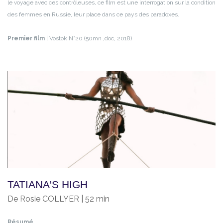
le voyage avec ces contrôleuses, ce film est une interrogation sur la condition
des femmes en Russie, leur place dans ce pays des paradoxes.
Premier film
| Vostok N°20 (50mn ,doc, 2018)
TATIANA'S HIGH
De Rosie COLLYER | 52 min
Résumé