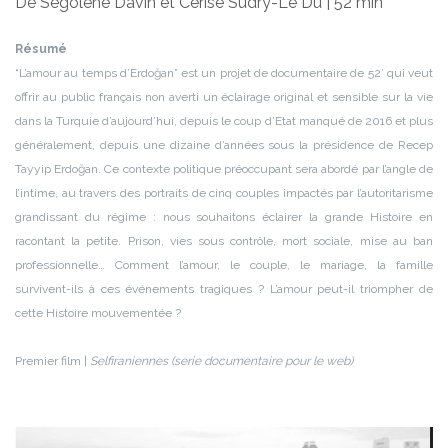
De Ségolène Davin et Cerise Sudry-Le Dû | 52 min
Résumé
“L’amour au temps d’Erdoğan” est un projet de documentaire de 52’ qui veut
offrir au public français non averti un éclairage original et sensible sur la vie
dans la Turquie d’aujourd’hui, depuis le coup d’Etat manqué de 2016 et plus
généralement, depuis une dizaine d’années sous la présidence de Recep
Tayyip Erdoğan. Ce contexte politique préoccupant sera abordé par l’angle de
l’intime, au travers des portraits de cinq couples impactés par l’autoritarisme
grandissant du régime : nous souhaitons éclairer la grande Histoire en
racontant la petite. Prison, vies sous contrôle, mort sociale, mise au ban
professionnelle… Comment l’amour, le couple, le mariage, la famille
survivent-ils à ces événements tragiques ? L’amour peut-il triompher de
cette Histoire mouvementée ?
Premier film |
Selfiraniennes (serie documentaire pour le web)