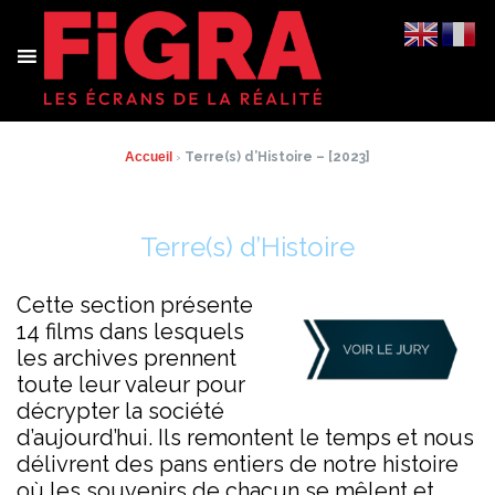
Aller
au
contenu
Accueil
›
Terre(s) d’Histoire – [2023]
Terre(s) d’Histoire
Cette section présente
14 films dans lesquels
les archives prennent
toute leur valeur pour
décrypter la société
d’aujourd’hui. Ils remontent le temps et nous
délivrent des pans entiers de notre histoire
où les souvenirs de chacun se mêlent et