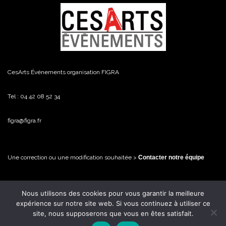
CesArts Événements organisation FIGRA
Tel : 04 42 08 52 34
figra@figra.fr
Une correction ou une modification souhaitée >
Contacter notre équipe
Nous utilisons des cookies pour vous garantir la meilleure
© FiGRA / CesArts Événements - 2026 Tous droits réservés
expérience sur notre site web. Si vous continuez à utiliser ce
site, nous supposerons que vous en êtes satisfait.