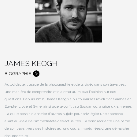
JAMES KEOGH
Autodidacte, l'usage de la photographie et de la vidéo dans son travail est
une manière de comprendre et d'alerter au mieux l'opinion sur ces
questions. Depuis 2010, James Keogh a pu couvrir les révolutions arabes en
Égypte, Libye et Syrie, ainsi que le conflit au Soudan ou la crise ukrainienne.
Il a eu le besoin d'aborder d'autres sujets pour privilégier une approche
allant au-delà de l'immédiateté des actualités. Il a donc réorienté une partie
de son travail vers des histoires au long cours imprégnées d'une démarche
documentaire.