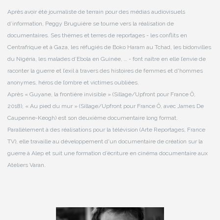
Après avoir été journaliste de terrain pour des médias audiovisuels
d’information, Peggy Bruguière se tourne vers la réalisation de
documentaires. Ses thèmes et terres de reportages - les conflits en
Centrafrique et à Gaza, les réfugiés de Boko Haram au Tchad, les bidonvilles
du Nigéria, les malades d’Ebola en Guinée, … - font naître en elle l’envie de
raconter la guerre et l’exil à travers des histoires de femmes et d'hommes
anonymes, héros de l’ombre et victimes oubliées.
Après « Guyane, la frontière invisible » (Sillage/Upfront pour France Ô,
2018), « Au pied du mur » (Sillage/Upfront pour France Ô, avec James De
Caupenne-Keogh) est son deuxième documentaire long format.
Parallèlement à des réalisations pour la télévision (Arte Reportages, France
TV), elle travaille au développement d'un documentaire de création sur la
guerre à Alep et suit une formation d’écriture en cinéma documentaire aux
Ateliers Varan.