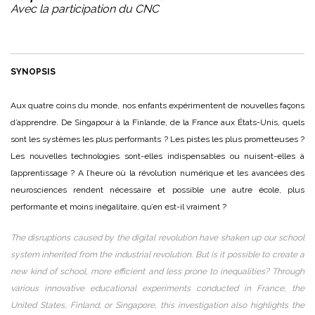
Avec la participation du CNC
SYNOPSIS
Aux quatre coins du monde, nos enfants expérimentent de nouvelles façons
d’apprendre. De Singapour à la Finlande, de la France aux États-Unis, quels
sont les systèmes les plus performants ? Les pistes les plus prometteuses ?
Les nouvelles technologies sont-elles indispensables ou nuisent-elles à
l’apprentissage ? A l’heure où la révolution numérique et les avancées des
neurosciences rendent nécessaire et possible une autre école, plus
performante et moins inégalitaire, qu’en est-il vraiment ?
The disruptions caused by the digital revolution have shaken up our school
system inherited from the industrial revolution. But is it possible to create a
new kind of school, more efficient and less prone to inequalities? Through
various innovative educational experiments conducted in France, the
United States, Finland, or Singapore, this investigation also highlights the