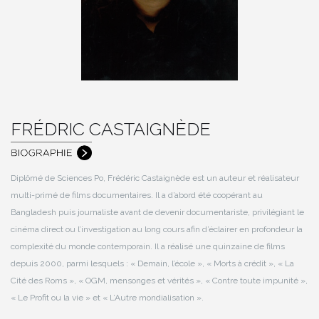
FRÉDRIC CASTAIGNÈDE
Diplômé de Sciences Po, Frédéric Castaignède est un auteur et réalisateur
multi-primé de films documentaires. Il a d’abord été coopérant au
Bangladesh puis journaliste avant de devenir documentariste, privilégiant le
cinéma direct ou l’investigation au long cours afin d’éclairer en profondeur la
complexité du monde contemporain. Il a réalisé une quinzaine de films
depuis 2000, parmi lesquels : « Demain, l’école », « Morts à crédit », « La
Cité des Roms », « OGM, mensonges et vérités », « Contre toute impunité »,
« Le Profit ou la vie » et « L’Autre mondialisation ».