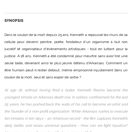
SYNOPSIS
Dans le couloir de la mort depuis 25 ans, Kenneth a repoussé les murs de sa
cellule pour devenir peintre, poète, fondateur d'un organisme à but non
lucratif et organisateur d'événements artistiques - tout en luttant pour la
justice. À 18 ans, Kenneth a été condamné pour meurtre sans avoir tiré une
seule balle, devenant ainsi le plus jeune détenu d'Arkansas. Comment un
être humain peut-il rester debout, même emprisonné injustement dans un
couloir de la mort, seul et sans espoir de sortie ?
At age 18, without having fired a bullet, Kenneth Reams became the
youngest inmate on Arkansas death row. In solitary confinement for the last
25 years, he has pushed back the walls of his cell to become an artist and
the founder of a non-profit organization. While Arkansas rushes to execute
ten inmates in ten days – an American record - the film captures Kenneth’s
daily battle, and raises universal questions - How can we fight injustice?