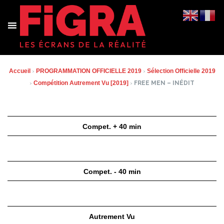
Aller
au
contenu
Accueil
›
PROGRAMMATION OFFICIELLE 2019
›
Sélection Officielle 2019
›
Compétition Autrement Vu [2019]
›
FREE MEN – INÉDIT
Compet. + 40 min
Compet. - 40 min
Autrement Vu