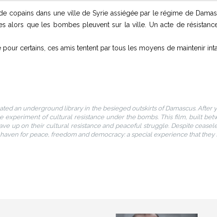
 de copains dans une ville de Syrie assiégée par le régime de Damas.
es alors que les bombes pleuvent sur la ville. Un acte de résistance
e pour certains, ces amis tentent par tous les moyens de maintenir intac
created an underground library in the besieged outskirts of Damascus. After 
ue experiment of cultural resistance under the bombs. This film, built bet
ve up on their cultural resistance and peaceful struggle. Despite cease
fe haven for peace, freedom and democracy: a special experience that the