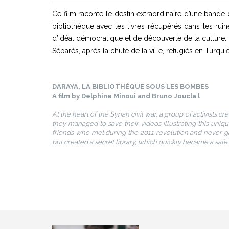
Ce film raconte le destin extraordinaire d’une bande
bibliothèque avec les livres récupérés dans les ruin
d’idéal démocratique et de découverte de la culture.
Séparés, après la chute de la ville, réfugiés en Turqui
DARAYA, LA BIBLIOTHÈQUE SOUS LES BOMBES
A film by Delphine Minoui and Bruno Joucla l
At the heart of the Syrian civil war, a group of activists 
they managed to save their videos illustrating this uniq
friends who met during the 2011 revolution and never ga
but created a secret library, which quickly became a sa