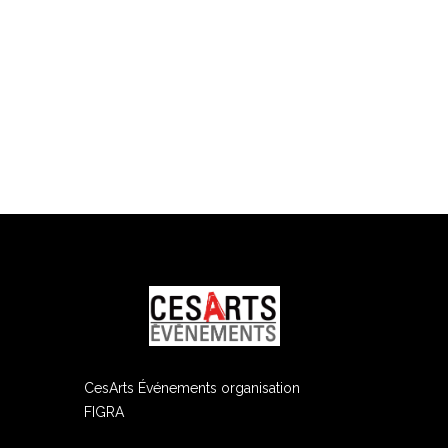
ram
edIn
CesArts Événements organisation
FIGRA