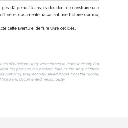
 gés d’à peine 20 ans, ils décident de construire une
 filmé et documenté, racontant une histoire d’amitié,
te cette aventure, de faire vivre cet idéal.
years of blockade, they were forced to leave their city. But
ween the past and the present, follows the story of three
less bombing, they not only saved books from the rubble,
y filmed and documented meticulously.