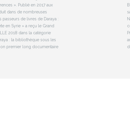
rences ». Publié en 2017 aux
B
raduit dans de nombreuses
s
s passeurs de livres de Daraya :
N
te en Syrie » a reçu le Grand
c
ELLE 2018 dans la catégorie
P
ya : la bibliothèque sous les
a
son premier long documentaire
d