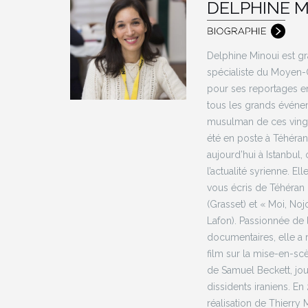
DELPHINE M
Delphine Minoui est gr
spécialiste du Moyen-O
pour ses reportages en 
tous les grands évén
musulman de ces vingt
été en poste à Téhéran,
aujourd’hui à Istanbul,
l’actualité syrienne. El
vous écris de Téhéran 
(Grasset) et « Moi, Noj
Lafon). Passionnée de l
documentaires, elle a r
film sur la mise-en-sc
de Samuel Beckett, jou
dissidents iraniens. En 
réalisation de Thierry 