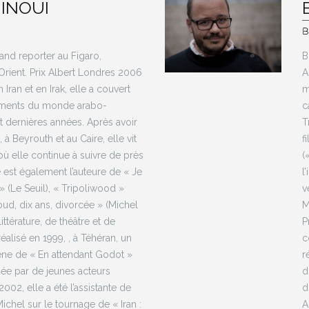
INOUI
and reporter au Figaro,
B
rient. Prix Albert Londres 2006
A
Iran et en Irak, elle a couvert
m
ements du monde arabo-
c
 dernières années. Après avoir
T
 à Beyrouth et au Caire, elle vit
f
 où elle continue à suivre de près
(
le est également l’auteure de « Je
l
» (Le Seuil), « Tripoliwood »
v
oud, dix ans, divorcée » (Michel
M
ittérature, de théâtre et de
P
éalisé en 1999, , à Téhéran, un
c
ène de « En attendant Godot »
r
ée par de jeunes acteurs
d
2002, elle a été l’assistante de
d
Michel sur le tournage de « Iran :
A