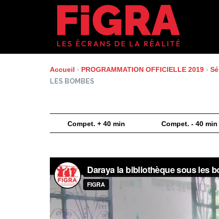
Aller
au
contenu
Accueil
›
PROGRAMMATION OFFICIELLE 2019
›
Sé
LES BOMBES
Compet. + 40 min
Compet. - 40 min
Lecteur
vidéo