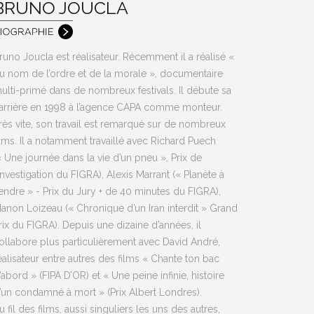
BRUNO JOUCLA
runo Joucla est réalisateur. Récemment il a réalisé «
u nom de l’ordre et de la morale », documentaire
ulti-primé dans de nombreux festivals. Il débute sa
arrière en 1998 à l’agence CAPA comme monteur.
rès vite, son travail est remarqué sur de nombreux
ilms. Il a notamment travaillé avec Richard Puech
« Une journée dans la vie d’un pneu », Prix de
’investigation du FIGRA), Alexis Marrant (« Planète à
endre » - Prix du Jury + de 40 minutes du FIGRA),
anon Loizeau (« Chronique d’un Iran interdit » Grand
rix du FIGRA). Depuis une dizaine d’années, il
ollabore plus particulièrement avec David André,
éalisateur entre autres des films « Chante ton bac
’abord » (FIPA D’OR) et « Une peine infinie, histoire
’un condamné à mort » (Prix Albert Londres).
u fil des films, aussi singuliers les uns des autres,