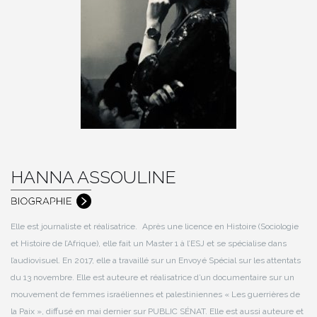
HANNA ASSOULINE
Elle est journaliste et réalisatrice. Après une licence en Histoire (Sociologie
et Histoire de l’Afrique), elle fait un Master 1 à l’ESJ et se spécialise dans
l’audiovisuel. En 2017, elle a travaillé sur un Envoyé Spécial sur les attentats
du 13 novembre. Elle est auteure et réalisatrice d’un documentaire sur un
mouvement de femmes israéliennes et palestiniennes « Les guerrières de
la Paix », diffusé en mai dernier sur PUBLIC SÉNAT. Elle est aussi auteure et