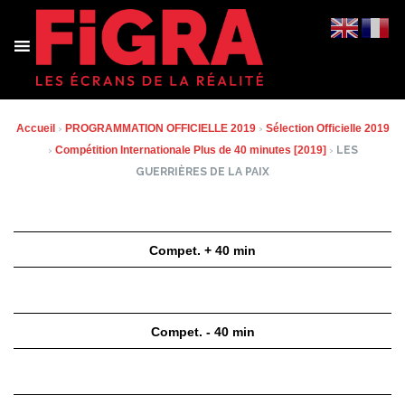
Aller
au
contenu
Accueil
›
PROGRAMMATION OFFICIELLE 2019
›
Sélection Officielle 2019
›
Compétition Internationale Plus de 40 minutes [2019]
›
LES
GUERRIÈRES DE LA PAIX
Compet. + 40 min
Compet. - 40 min