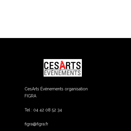
ram
edIn
CesArts Événements organisation
FIGRA
Tel : 04 42 08 52 34
figra@figra.fr