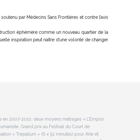
 soutenu par Médecins Sans Frontières et contre l’avis
e construction éphémère comme un nouveau quartier de la
 Quelle inspiration peut naître d’une volonté de changer
ise en 2007-2010, deux moyens métrages « L’Emploi
 humaniste, Grand prix au Festival du Court de
ipation « Trepalium » (6 x 52 minutes) pour Arte et