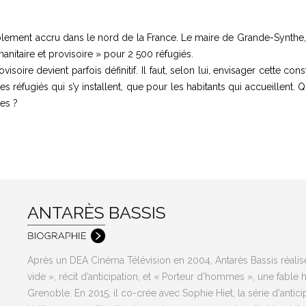
érablement accru dans le nord de la France. Le maire de Grande-Synthe,
manitaire et provisoire » pour 2 500 réfugiés.
ovisoire devient parfois définitif. Il faut, selon lui, envisager cett
es réfugiés qui s’y installent, que pour les habitants qui accueillent.
es ?
ANTARÈS BASSIS
Après un DEA Cinéma Télévision en 2004, Antarès Bassis réal
vide », récit d’anticipation, et « Porteur d’hommes », une fable
Grenoble. En 2015, il co-crée avec Sophie Hiet, la série d'antic