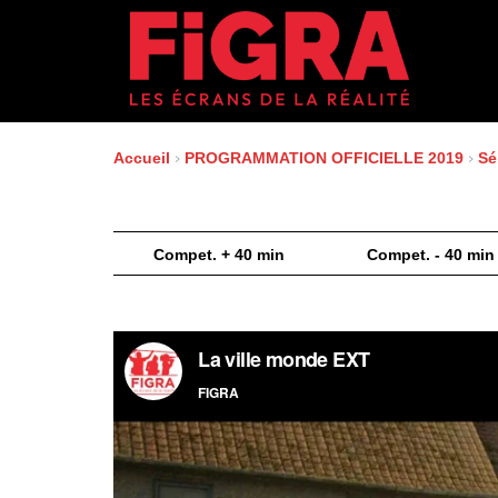
Aller
au
contenu
Accueil
›
PROGRAMMATION OFFICIELLE 2019
›
Sé
Compet. + 40 min
Compet. - 40 min
Lecteur
vidéo