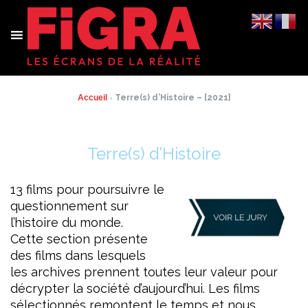
Aller
au
contenu
Accueil
›
Terre(s) d’Histoire – [2021]
Terre(s) d’Histoire
13 films pour poursuivre le
questionnement sur
l’histoire du monde.
Cette section présente
des films dans lesquels
les archives prennent toutes leur valeur pour
décrypter la société d’aujourd’hui. Les films
sélectionnés remontent le temps et nous